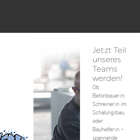
Jetzt Teil
unseres
Teams
werden!
Ob
Betonbauer:in,
Schreiner:in im
Schalungsbau
oder
Bauhelfer:in –
spannende